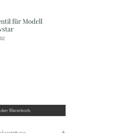
til für Modell
wstar
702
 den Warenkorb
kerstattung