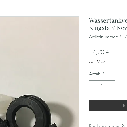
Wassertankven
Kingstar/ Ne
Artikelnummer: 72.
Preis
14,70 €
inkl. MwSt.
Anzahl
*
In
Rückgabe und Rüc