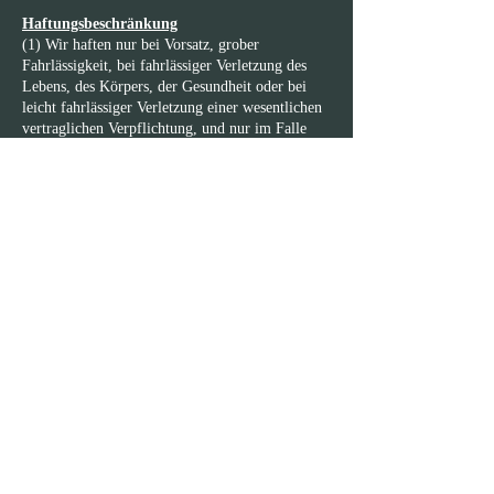
Haftungsbeschränkung
(1) Wir haften nur bei Vorsatz, grober
Fahrlässigkeit, bei fahrlässiger Verletzung des
Lebens, des Körpers, der Gesundheit oder bei
leicht fahrlässiger Verletzung einer wesentlichen
vertraglichen Verpflichtung, und nur im Falle
kostenpflichtiger Dienste oder des Verkaufs von
Produkten. Eine „wesentliche vertragliche
Verpflichtung“ bedeutet, eine Verpflichtung,
deren Erfüllung eine Grundvoraussetzung für die
ordnungsgemäße Umsetzung der Vereinbarung ist
und auf die Sie sich normalerweise verlassen und
vernünftigerweise verlassen können. Unsere
Haftung für leicht fahrlässige Verletzung einer
wesentlichen vertraglichen Verpflichtung ist
beschränkt auf die Höhe eines üblichen und
vorhersehbaren Schadens für diese Art von
Vertrag. Unsere Haftung nach dem
Produkthaftungsgesetz oder für den Fall, dass
wir explizit eine Garantie abgegeben haben,
bleibt davon unberührt.
(2) Die vorstehenden Bestimmungen gelten für
unsere vertragliche (einschließlich der Haftung